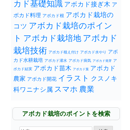
カド基礎知識
アボカド接ぎ木
ア
アボカド栽培の
ボカド料理
アボカド根
アボカド栽培のポイン
コツ
アボカド
ト
アボカド栽培地
栽培技術
アボ
アボカド植え付け
アボカド水やり
カド水耕栽培
アボカド灌水
アボカド病気
ア
アボカド発芽
アボカド苗木
アボカド
ボカド結実
アボカド葉
イラスト
クスノキ
農家
アボカド開花
スマホ
農業
科ワニナシ属
アボカド栽培のポイントを検索
検