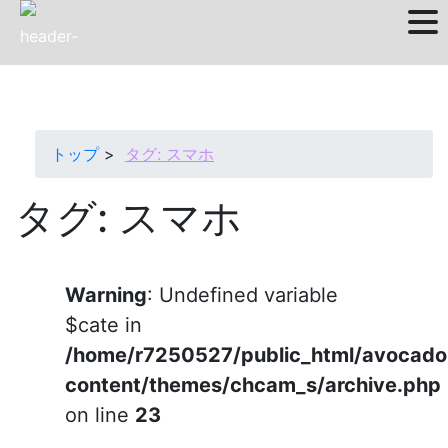
Skip
to
content
トップ
タグ:
スマホ
タグ:
スマホ
Warning
: Undefined variable
$cate in
/home/r7250527/public_html/avocad
content/themes/chcam_s/archive.php
on line
23